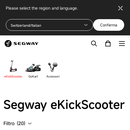
Please select the region and language.
Conferma
Switzerland/Italian
eKickScooter
GoKart
Accessori
Segway eKickScooter
Filtro
(
20
)