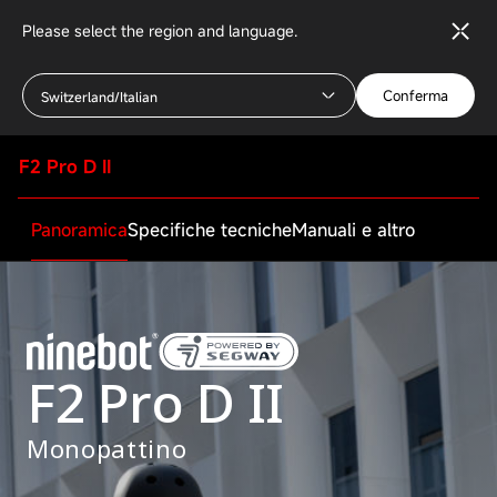
Please select the region and language.
Conferma
Switzerland/Italian
F2 Pro D II
Panoramica
Specifiche tecniche
Manuali e altro
F2 Pro D II
Monopattino