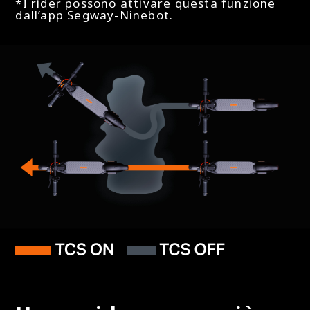
*I rider possono attivare questa funzione
dall’app Segway-Ninebot.
Bluetooth
Sì
Tecnologia NFC (per bloccaggio/sbloccaggio)
No
Apple Find My
Sì
Altre Caratteristiche
Meccanismo di chiusura