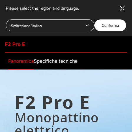
Please select the region and language.
Conferma
Switzerland/Italian
F2 Pro E
Panoramica
Specifiche tecniche
Centro Download
Specificazioni
F2 Pro E
Conducente
User Instruction Ninebot Kick
Scooter F2 Series EN FR DE IT SP
Monopattino
Età minima
POL NL
16+ anni
elettrico