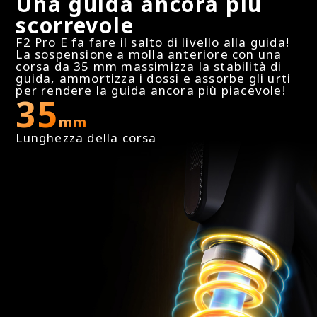
Una guida ancora più
Chiusura facile in due mosse (con una mano)
scorrevole
F2 Pro E fa fare il salto di livello alla guida!
La sospensione a molla anteriore con una
Display
corsa da 35 mm massimizza la stabilità di
guida, ammortizza i dossi e assorbe gli urti
Informazioni complete e colorate sul display
per rendere la guida ancora più piacevole!
35
mm
Informazioni sul Display LED
Lunghezza della corsa
LED a colori (velocità, potenza residua, modalità,
manutenzione, connessione bluetooth, indicazione
di direzione sinistra/destra)
Modalità di guida
3 modalità di guida (Eco, Drive, Sport); 1 Modalità
a piedi