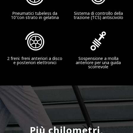
Velocità
Pneumatici tubeless da
Sistema di controllo della
10''con strato in gelatina
trazione (TCS) antiscivolo
Fino a 25 km/h
Ammortizzatore
Sospensione a molla anteriore
2 freni: freni anteriori a disco
Sospensione a molla
e posteriori elettronici
anteriore per una guida
scorrevole
Resistenza all'acqua
IPX5
Batteria
Capacità batteria
Più chilometri,