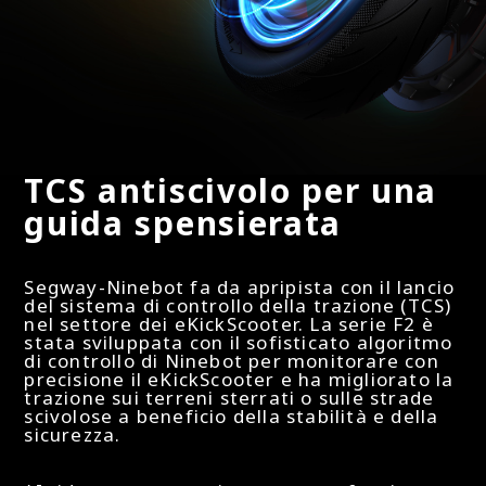
pneumatici autoriparanti
Dimensioni pneumatici - Anteriore
254 mm
TCS antiscivolo per una
Dimensioni pneumatici - Posteriore
guida spensierata
254 mm
Segway-Ninebot fa da apripista con il lancio
del sistema di controllo della trazione (TCS)
nel settore dei eKickScooter. La serie F2 è
Connettività
stata sviluppata con il sofisticato algoritmo
di controllo di Ninebot per monitorare con
precisione il eKickScooter e ha migliorato la
trazione sui terreni sterrati o sulle strade
Controllo remoto via App
scivolose a beneficio della stabilità e della
sicurezza.
Sì