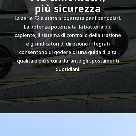
460 Wh
più sicurezza
La serie F2 è stata progettata per i pendolari.
Sistema intelligente di gestione della batteria
La potenza potenziata, la batteria più
(BMS)
capiente, il sistema di controllo della trazione
Sì
e gli indicatori di direzione integrati
consentono di godere di una guida di alta
qualità e più sicura durante gli spostamenti
Tempo di ricarica
quotidiani.
Circa 7 ore
Motore
Pendenza
Fino a 22%