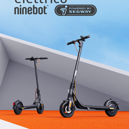
Carico massimo
120 kg
Dimensioni e peso
Dimensioni del prodotto - Non piegato
1158,5 × 570 × 1252 mm
Dimensioni del prodotto - Piegato
1158,5 × 570 × 529 mm
Peso netto