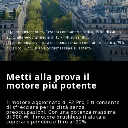
Freno
Freno
[1]Autonomia teorica: Testata con batteria carica, 75 kg di carico,
25°C, alla velocità media di 15 km/h su asfalto.
Freno a disco (anteriore) e freno elettronico
[2] Autonomia a velocità massima: testato con batteria carica, 75 kg
(posteriore)
di carico, 25°C, alla velocità massima su asfalto.
Luci
Metti alla prova il
motore più potente
Luci
Il motore aggiornato di F2 Pro E ti consente
Luce Frontale (2.1W ad alta potenza) e Posteriore
di sfrecciare per la città senza
a LED
preoccupazioni. Con una potenza massima
di 900 W, il motore brushless ti aiuta a
superare pendenze fino al 22%.