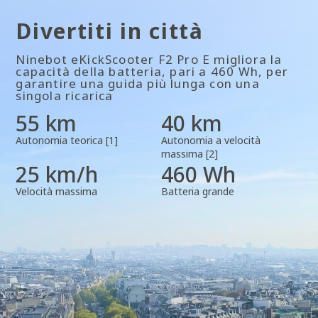
Divertiti in città
Potenza
Ninebot eKickScooter F2 Pro E migliora la
450 W
capacità della batteria, pari a 460 Wh, per
garantire una guida più lunga con una
singola ricarica
Massima potenza
55 km
40 km
900 W
Autonomia teorica [1]
Autonomia a velocità
massima [2]
25 km/h
460 Wh
Trazione integrale
Velocità massima
Batteria grande
Trazione posteriore
Sistema di controllo della trazione (TCS)
Si