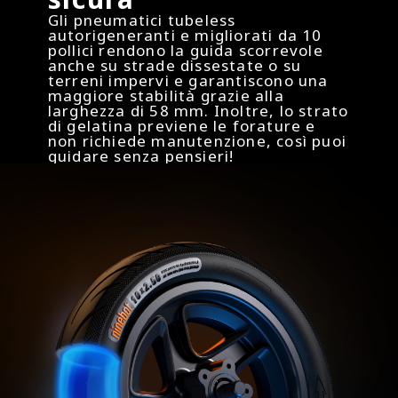
Porta targa
Gli pneumatici tubeless
Sì
autorigeneranti e migliorati da 10
pollici rendono la guida scorrevole
anche su strade dissestate o su
terreni impervi e garantiscono una
Porta USB C
maggiore stabilità grazie alla
larghezza di 58 mm. Inoltre, lo strato
No
di gelatina previene le forature e
non richiede manutenzione, così puoi
guidare senza pensieri!
*Si prega di verificare e seguire le leggi e le normative sul traffico più recenti
nel proprio paese, se e dove è possibile utilizzare questi prodotti.
**Autonomia teorica: testata durante la guida con una batteria carica, carico di
75 kg, 25°C, alla velocità media di 16 km/h su asfalto.
***Le immagini e i video mostrati sono solo di riferimento. Il prodotto reale
può variare, per i dettagli fare riferimento al prodotto reale.