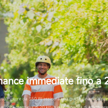
mance immediate fino a 
zioso motore da 350 W assicura una guida dinamica pensa
 velocità massima di 20 km/h e la capacità di effettuare 