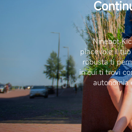
Continu
Ninebot Kic
piacevole il tuo
robusta ti perme
in cui ti trovi c
autonomia d