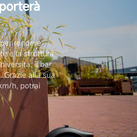
 porterà
 per rendere
te e la struttura
niversità, il bar
a. Grazie alla sua
km/h, potrai