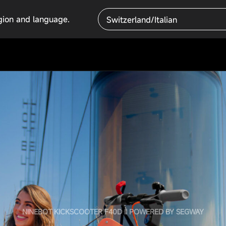
egion and language.
Switzerland/Italian
NINEBOT KICKSCOOTER F40D II POWERED BY SEGWAY