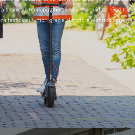
à salire sul monopattino e iniziare a guidare. Goditi l'
za fastidiosi rumori grazie al motore elettrico eco-frien