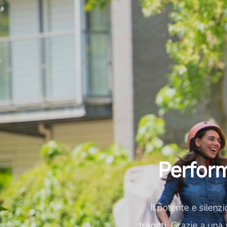
Perfor
Il potente e silen
tragitti. Grazie a una