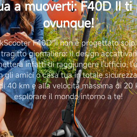
a a muoverti: F40D II ti
ovunque!
kScooter F40D II non è progettato solo
 tragitto giornaliero: il design accattivan
tterà infatti di raggiungere l'ufficio, l'u
on gli amici o casa tua in totale sicurezz
i 40 km e alla velocità massima di 20 
esplorare il mondo intorno a te!