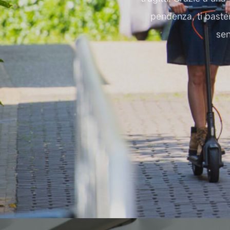
pendenza, ti baster
sen